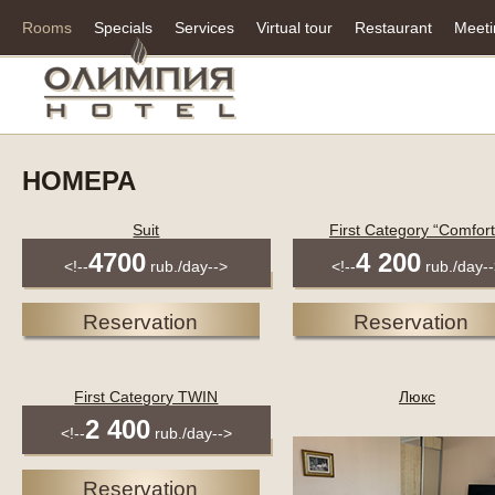
Rooms
Specials
Services
Virtual tour
Restaurant
Meetin
НОМЕРА
Suit
First Category “Comfort
4700
4 200
<!--
rub./day-->
<!--
rub./day-
Reservation
Reservation
First Category TWIN
Люкс
2 400
<!--
rub./day-->
Reservation